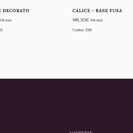
E DECORATO
CALICE - BASE FUSA
146,30
€
IVA escl.
IVA escl.
43
Codice: 598