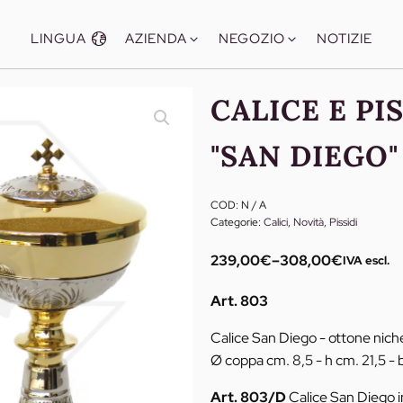
LINGUA
AZIENDA
NEGOZIO
NOTIZIE
CALICE E PI
"SAN DIEGO"
COD:
N / A
Categorie:
Calici
,
Novità
,
Pissidi
239,00
€
–
308,00
€
IVA escl.
Fascia
di
Art. 803
prezzo:
da
Calice San Diego - ottone nich
239,00€
Ø coppa cm. 8,5 - h cm. 21,5 - 
a
Art. 803/D
Calice San Diego 