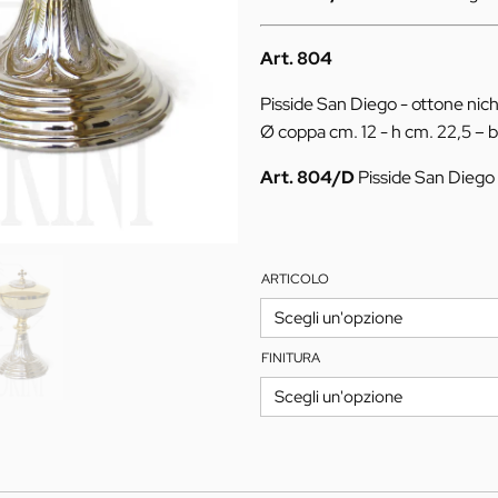
308,00€
Art. 804
Pisside San Diego - ottone nic
Ø coppa cm. 12 - h cm. 22,5 – b
Art. 804/D
Pisside San Diego
ARTICOLO
FINITURA