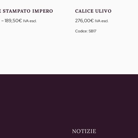
E STAMPATO IMPERO
CALICE ULIVO
Fascia
€
–
189,50
€
276,00
€
IVA escl.
IVA escl.
di
Codice: SB17
prezzo:
da
175,00€
a
189,50€
NOTIZIE