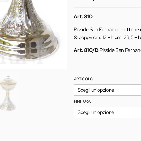
308,00€
Art. 810
Pisside San Fernando - ottone 
Ø coppa cm. 12 - h cm. 23,5 – b
Art. 810/D
Pisside San Fernan
ARTICOLO
FINITURA