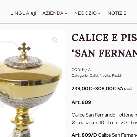
LINGUA
AZIENDA
NEGOZIO
NOTIZIE
CALICE E PI
"SAN FERNA
COD:
N / A
Categorie:
Calici
,
Novità
,
Pissidi
239,00
€
–
308,00
€
IVA escl.
Fascia
di
Art. 809
prezzo:
da
Calice San Fernando - ottone n
239,00€
Ø coppa cm. 10 - h cm. 20 - ba
a
Art. 809/D
Calice San Fernan