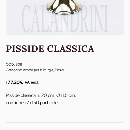
PISSIDE CLASSICA
COD:
808
Categorie:
Articoli per la liturgia
,
Pissidi
177,20
€
IVA escl.
Pisside classica h. 20 cm. Ø 11,5 cm.
contiene c/a 150 particole.