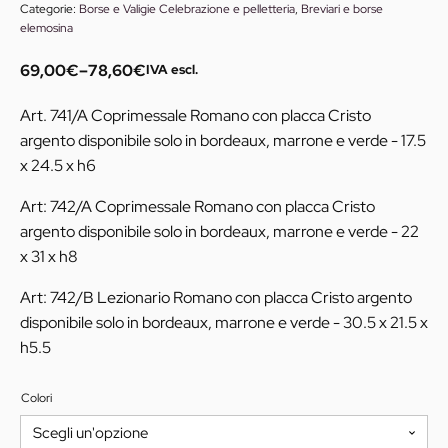
Categorie:
Borse e Valigie Celebrazione e pelletteria
,
Breviari e borse
elemosina
69,00
€
–
78,60
€
IVA escl.
Fascia
di
Art. 741/A Coprimessale Romano con placca Cristo
prezzo:
argento disponibile solo in bordeaux, marrone e verde - 17.5
da
x 24.5 x h6
69,00€
a
Art: 742/A Coprimessale Romano con placca Cristo
78,60€
argento disponibile solo in bordeaux, marrone e verde - 22
x 31 x h8
Art: 742/B Lezionario Romano con placca Cristo argento
disponibile solo in bordeaux, marrone e verde - 30.5 x 21.5 x
h5.5
Colori