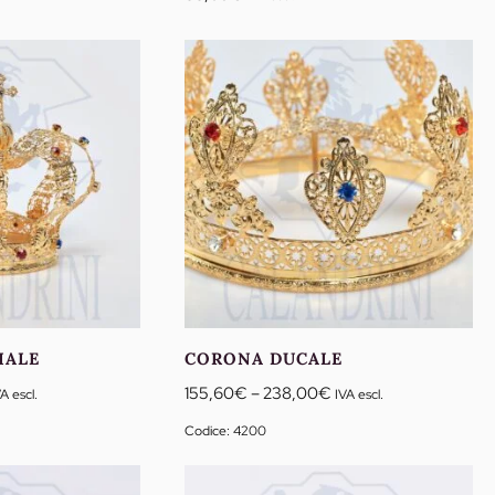
prezzo:
da
234,90€
a
382,15€
IALE
CORONA DUCALE
ascia
Fascia
155,60
€
–
238,00
€
A escl.
IVA escl.
di
Codice: 4200
ezzo:
prezzo:
a
da