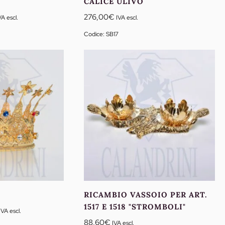
CALICE ULIVO
ascia
276,00
€
VA escl.
IVA escl.
i
Codice: SB17
rezzo:
a
0,00€
0,00€
RICAMBIO VASSOIO PER ART.
1517 E 1518 "STROMBOLI"
Fascia
IVA escl.
di
88,60
€
IVA escl.