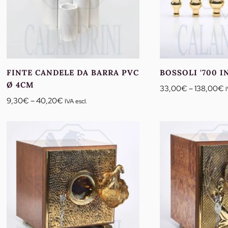
FINTE CANDELE DA BARRA PVC
BOSSOLI '700 I
Ø 4CM
F
33,00
€
–
138,00
€
Fascia
d
9,30
€
–
40,20
€
IVA escl.
di
p
prezzo:
d
da
9,30€
a
a
1
40,20€