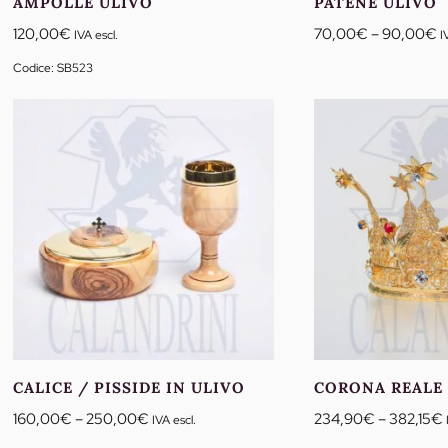
AMPOLLE ULIVO
PATENE ULIVO
F
120,00
€
70,00
€
–
90,00
€
IVA escl.
I
d
Codice: SB523
p
d
7
a
9
CALICE / PISSIDE IN ULIVO
CORONA REALE
Fascia
160,00
€
–
250,00
€
234,90
€
–
382,15
€
IVA escl.
di