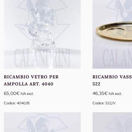
7
a
4
RICAMBIO VETRO PER
RICAMBIO VASS
AMPOLLA ART. 4040
522
65,00
€
46,35
€
IVA escl.
IVA escl.
Codice: 4040/B
Codice: 522/V