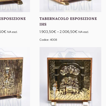
ESPOSIZIONE
TABERNACOLO ESPOSIZIONE
IHS
Fascia
Fascia
50
€
1.903,50
€
–
2.006,50
€
IVA escl.
IVA escl.
di
di
Codice: 4008
prezzo:
prezzo:
da
da
1.903,50€
1.903,50€
a
a
2.006,50€
2.006,50€