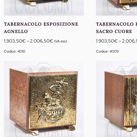
TABERNACOLO ESPOSIZIONE
TABERNACOLO 
AGNELLO
SACRO CUORE
Fascia
1.903,50
€
–
2.006,50
€
1.903,50
€
–
2.006,
IVA escl.
di
Codice: 4010
Codice: 4009
prezzo:
da
1.903,50€
a
2.006,50€