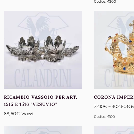
Codice: 4300
prezzo:
da
160,00€
a
250,00€
RICAMBIO VASSOIO PER ART.
CORONA IMPER
1515 E 1516 "VESUVIO"
F
72,10
€
–
402,80
€
IV
di
88,60
€
IVA escl.
Codice: 4100
pr
d