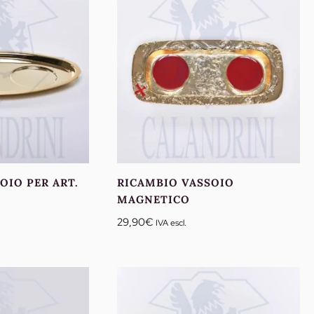
2,10€
155,60€
a
02,80€
238,00€
OIO PER ART.
RICAMBIO VASSOIO
MAGNETICO
29,90
€
IVA escl.