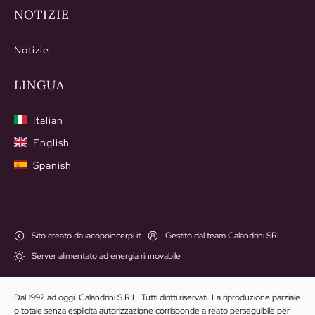
NOTIZIE
Notizie
LINGUA
Italian
English
Spanish
Sito creato da iacopoincerpi.it
Gestito dal team Calandrini SRL
Server alimentato ad energia rinnovabile
Dal 1992 ad oggi. Calandrini S.R.L. Tutti diritti riservati. La riproduzione parziale
o totale senza esplicita autorizzazione corrisponde a reato perseguibile per