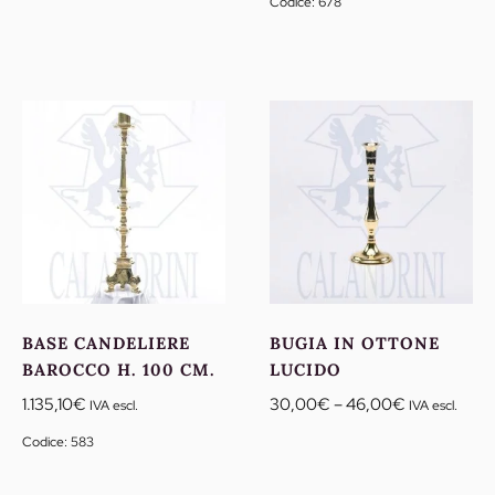
Codice: 678
prezzo:
prezzo:
da
da
86,60€
107,20€
a
a
128,80€
175,10€
BASE CANDELIERE
BUGIA IN OTTONE
BAROCCO H. 100 CM.
LUCIDO
Fascia
1.135,10
€
30,00
€
–
46,00
€
IVA escl.
IVA escl.
di
Codice: 583
prezzo:
da