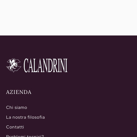
30,00€
a
46,00€
AZIENDA
Chi siamo
La nostra filosofia
Contatti
Problemi tecnici?