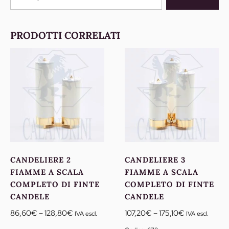
PRODOTTI CORRELATI
CANDELIERE 2
CANDELIERE 3
FIAMME A SCALA
FIAMME A SCALA
COMPLETO DI FINTE
COMPLETO DI FINTE
CANDELE
CANDELE
Fascia
Fascia
86,60
€
–
128,80
€
107,20
€
–
175,10
€
IVA escl.
IVA escl.
di
di