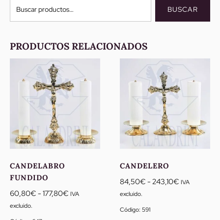
Buscar
BUSCAR
por:
PRODUCTOS RELACIONADOS
CANDELABRO
CANDELERO
FUNDIDO
Rango
84,50
€
-
243,10
€
IVA
Rango
de
60,80
€
-
177,80
€
IVA
excluido.
de
precios:
excluido.
Código: 591
precios:
desde