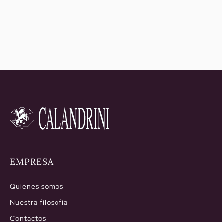
86,50€
488,20€
hasta
hasta
216,30€
3.154,90
EMPRESA
Quienes somos
Nuestra filosofía
Contactos