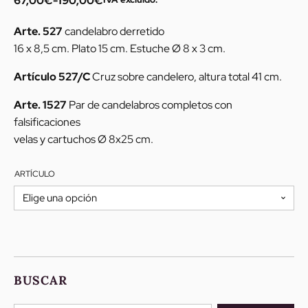
67,00
€
-
190,00
€
Rango
de
Arte. 527
candelabro derretido
precios:
16 x 8,5 cm. Plato 15 cm. Estuche Ø 8 x 3 cm.
desde
67,00€
Artículo 527/C
Cruz sobre candelero, altura total 41 cm.
hasta
Arte. 1527
Par de candelabros completos con
190,00€
falsificaciones
velas y cartuchos Ø 8x25 cm.
ARTÍCULO
BUSCAR