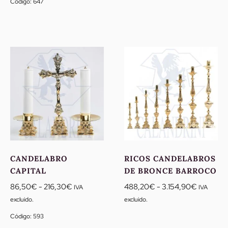
Código: 647
desde
84,50€
60,80€
hasta
hasta
243,10€
177,80€
CANDELABRO
RICOS CANDELABROS
CAPITAL
DE BRONCE BARROCO
Rango
Rango
86,50
€
-
216,30
€
488,20
€
-
3.154,90
€
IVA
IVA
de
de
excluido.
excluido.
precios:
precios:
Código: 593
desde
desde