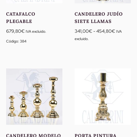
CATAFALCO
CANDELERO JUDÍO
PLEGABLE
SIETE LLAMAS
Rango
679,80
€
341,00
€
-
454,80
€
IVA excluido.
IVA
de
excluido.
Código: 384
precios:
desde
341,00€
hasta
454,80€
CANDELERO MODELO
PORTA PINTURA