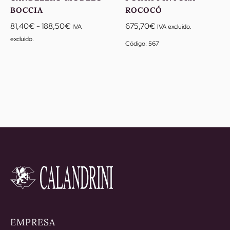
BOCCIA
ROCOCÓ
Rango
81,40
€
-
188,50
€
675,70
€
IVA
IVA excluido.
de
excluido.
Código: 567
precios:
desde
81,40€
hasta
188,50€
EMPRESA