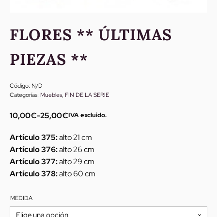
FLORES ** ÚLTIMAS
PIEZAS **
Código:
N/D
Categorías:
Muebles
,
FIN DE LA SERIE
10,00
€
-
25,00
€
IVA excluido.
Rango
de
Artículo 375:
alto 21 cm
precios:
Artículo 376:
alto 26 cm
desde
Artículo 377:
alto 29 cm
10,00€
Artículo 378:
alto 60 cm
hasta
25,00€
MEDIDA