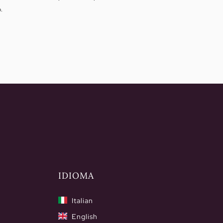
de
.
precios:
desde
175,00€
hasta
189,50€
IDIOMA
Italian
English