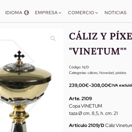
IDIOMA
EMPRESA
COMERCIO
NOTICIAS
CÁLIZ Y PÍX
"VINETUM""
Código:
N/D
Categorías:
cálices
,
Novedad
,
píxidos
239,00
€
-
308,00
€
IVA excluid
Rango
de
Arte. 2109
precios:
Copa VINETUM
desde
taza Ø cm. 8,5, h. cm. 21
239,00€
hasta
Artículo 2109/D
Cáliz Vinetu