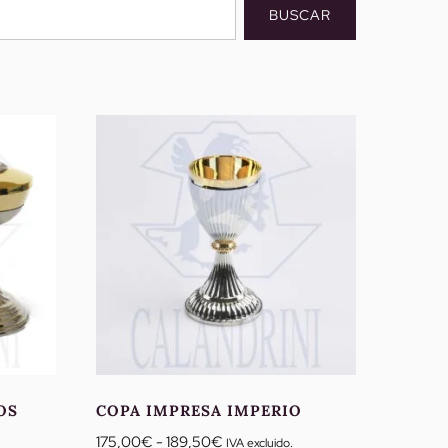
BUSCAR
OS
COPA IMPRESA IMPERIO
Rango
175,00
€
-
189,50
€
IVA excluido.