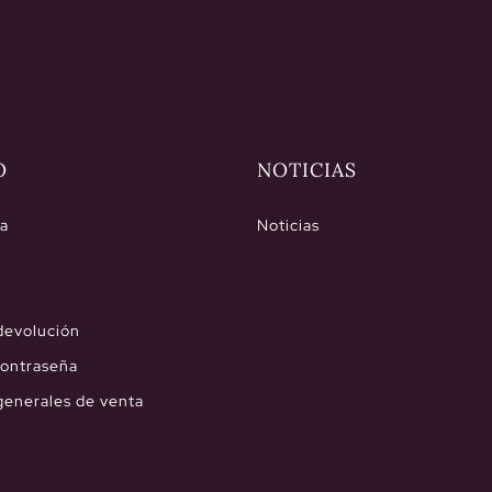
O
NOTICIAS
ea
Noticias
 devolución
contraseña
generales de venta