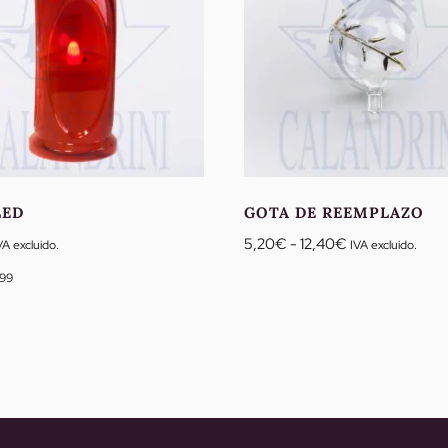
LED
GOTA DE REEMPLAZO
Rango
5,20
€
-
12,40
€
VA excluido.
IVA excluido.
de
299
precios:
desde
5,20€
hasta
12,40€