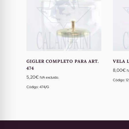
GIGLER COMPLETO PARA ART.
VELA 
474
8,00
€
I
5,20
€
IVA excluido.
Código: 1
Código: 474/G